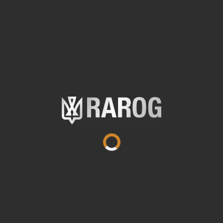
ішними, що їх прийняли як основний камуфляж певн
л Оборони використовують безліч різних камуфляжів
ини для військових потреб