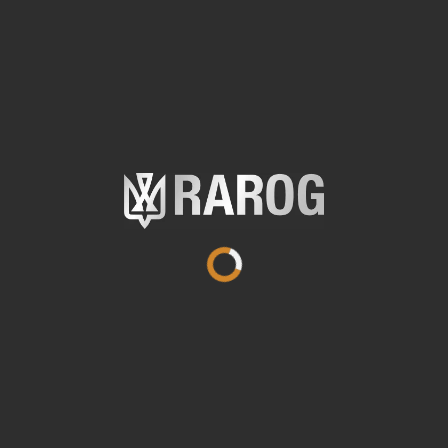
Захист боковий
Захист боковий
балістичний "БЛОК"
балістичний "БЛОК"
обʼємний ЗББ-О...
прямий ЗББ-П...
7 300
грн
6 940
грн